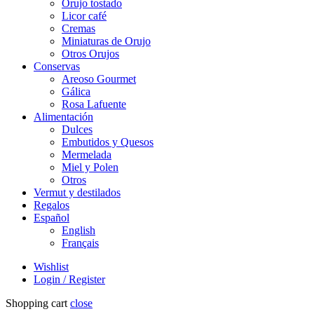
Orujo tostado
Licor café
Cremas
Miniaturas de Orujo
Otros Orujos
Conservas
Areoso Gourmet
Gálica
Rosa Lafuente
Alimentación
Dulces
Embutidos y Quesos
Mermelada
Miel y Polen
Otros
Vermut y destilados
Regalos
Español
English
Français
Wishlist
Login / Register
Shopping cart
close