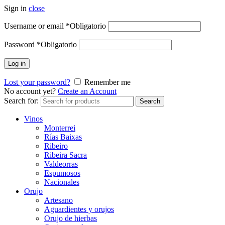
Sign in
close
Username or email
*
Obligatorio
Password
*
Obligatorio
Log in
Lost your password?
Remember me
No account yet?
Create an Account
Search for:
Search
Vinos
Monterrei
Rías Baixas
Ribeiro
Ribeira Sacra
Valdeorras
Espumosos
Nacionales
Orujo
Artesano
Aguardientes y orujos
Orujo de hierbas