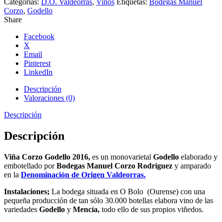
Categorías:
D.O. Valdeorras
,
Vinos
Etiquetas:
Bodegas Manuel
Corzo
,
Godello
Share
Facebook
X
Email
Pinterest
LinkedIn
Descripción
Valoraciones (0)
Descripción
Descripción
Viña Corzo Godello 2016,
es un monovarietal
Godello
elaborado y
embotellado por
Bodegas Manuel Corzo Rodriguez
y amparado
en la
Denominación de Origen Valdeorras.
Instalaciones;
La bodega situada en O Bolo (Ourense) con una
pequeña producción de tan sólo 30.000 botellas elabora vino de las
variedades
Godello
y
Mencía,
todo ello de sus propios viñedos.