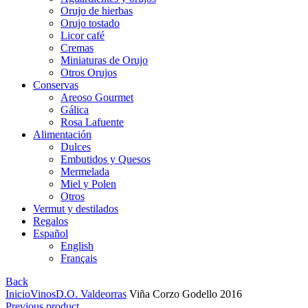
Orujo de hierbas
Orujo tostado
Licor café
Cremas
Miniaturas de Orujo
Otros Orujos
Conservas
Areoso Gourmet
Gálica
Rosa Lafuente
Alimentación
Dulces
Embutidos y Quesos
Mermelada
Miel y Polen
Otros
Vermut y destilados
Regalos
Español
English
Français
Back
Inicio
Vinos
D.O. Valdeorras
Viña Corzo Godello 2016
Previous product