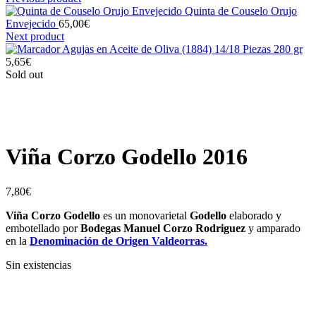
Quinta de Couselo Orujo
Envejecido
65,00
€
Next product
Agujas en Aceite de Oliva (1884) 14/18 Piezas 280 gr
5,65
€
Sold out
Click to enlarge
Viña Corzo Godello 2016
7,80
€
Viña Corzo Godello
es un monovarietal
Godello
elaborado y
embotellado por
Bodegas Manuel Corzo Rodriguez
y amparado
en la
Denominación de Origen Valdeorras.
Sin existencias